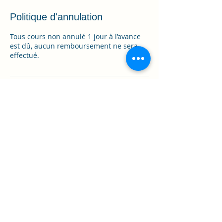
Politique d'annulation
Tous cours non annulé 1 jour à l’avance
est dû, aucun remboursement ne sera
effectué.
Coordonnées
3 Chem. Vert, Oinville-sur-
Montcient, France
0699405587
mayandbe78@gmail.com
38 Rue Désiré le Hoc,
Deauville, France
0699405587
mayandbe78@gmail.com