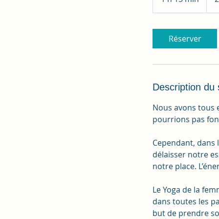
1
5
m
Réserver
i
n
Description du 
Nous avons tous e
pourrions pas fon
Cependant, dans l
délaisser notre e
notre place. L’éne
Le Yoga de la fem
dans toutes les pa
but de prendre so