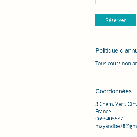
Réserver
Politique d'annu
Tous cours non an
Coordonnées
3 Chem. Vert, Oinv
France
0699405587
mayandbe78@gma