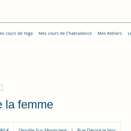
es cours de Yoga
Mes cours de Chakradance
Mes Ateliers
L
e la femme
s
80 €
Oinville Sur Montcient
|
Rue Désiré le Hoc