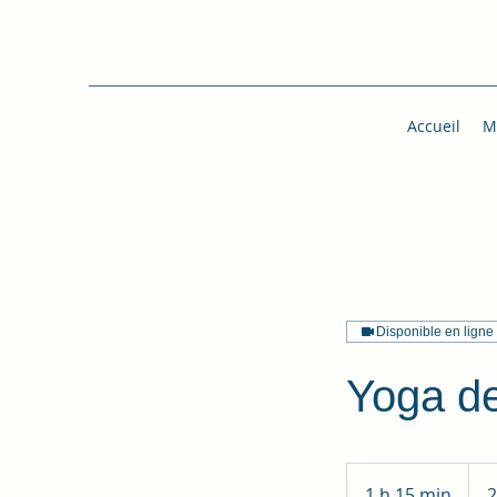
Accueil
M
Disponible en ligne
Yoga d
280
euro
1 h 15 min
1
2